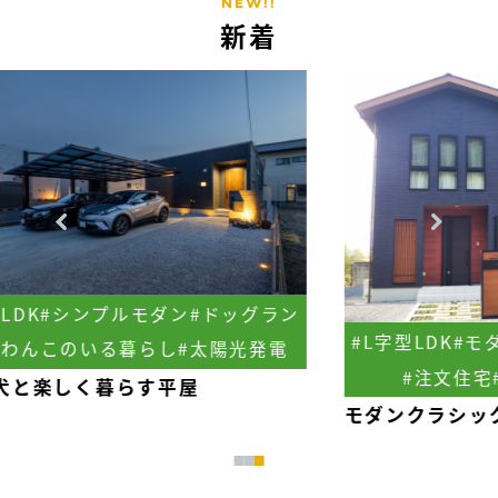
NEW!!
新着
ラン
#L字型LDK
#モダンクラシック
#借景
発電
#注文住宅
#畳のある寝室
#
憧れ
モダンクラシックの家