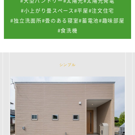
#大型パントリー
#太陽光
#太陽光発電
#小上がり畳スペース
#平屋
#注文住宅
#独立洗面所
#畳のある寝室
#蓄電池
#趣味部屋
#食洗機
シンプル