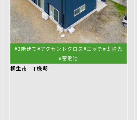
#2階建て
#アクセントクロス
#ニッチ
#太陽光
#蓄電池
桐生市 T様邸