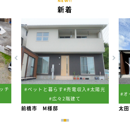
NEW!!
新着
ニッチ
#ペットと暮らす
#売電収入
#太陽光
#オ
#広々2階建て
前橋市 M様邸
太田