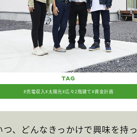
TAG
#売電収入
#太陽光
#広々2階建て
#資金計画
いつ、どんなきっかけで興味を持