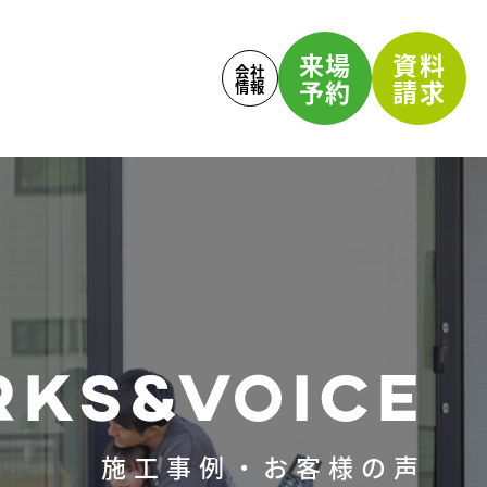
来場
資料
会社
予約
請求
情報
KS&VOICE
施工事例・お客様の声