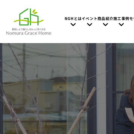
NGHとは
イベント
商品紹介
施工事例
モ
Nomura Grace Homeの想い
家づくりの特徴
お家の”建て時”と家づくりの進め方
建て替えとリフォーム、どっちがお得？