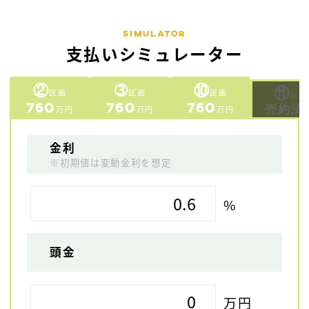
Simulator
支払いシミュレーター
②
➂
⑩
⑪
区画
区画
区画
区画
760
760
760
売約済
万円
万円
万円
金利
※初期値は変動金利を想定
%
頭金
万円