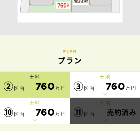
PLAN
プラン
土地
土地
②
➂
760
760
万円
万円
区画
区画
土地
土地
⑩
⑪
760
売約済み
万円
区画
区画