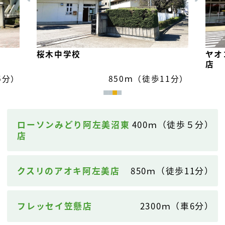
ヤオ
桜木中学校
店
5分）
850ｍ（徒歩11分）
ローソンみどり阿左美沼東
400ｍ（徒歩５分）
店
クスリのアオキ阿左美店
850ｍ（徒歩11分）
フレッセイ笠懸店
2300ｍ（車6分）