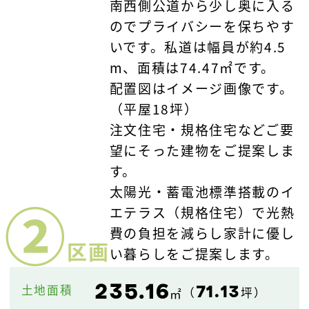
南西側公道から少し奥に入る
のでプライバシーを保ちやす
いです。私道は幅員が約4.5
m、面積は74.47㎡です。
配置図はイメージ画像です。
（平屋18坪）
注文住宅・規格住宅などご要
望にそった建物をご提案しま
す。
太陽光・蓄電池標準搭載のイ
②
エテラス（規格住宅）で光熱
費の負担を減らし家計に優し
区画
い暮らしをご提案します。
235.16
71.13
土地面積
（
坪）
㎡