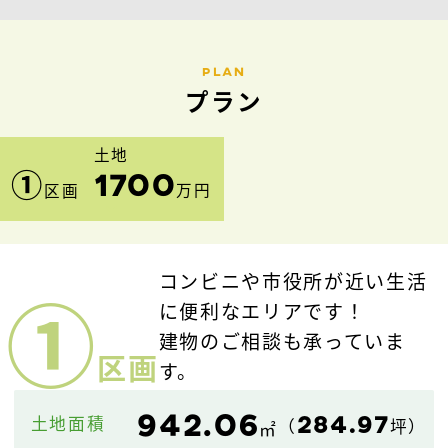
PLAN
プラン
土地
①
1700
万円
区画
コンビニや市役所が近い生活
①
に便利なエリアです！
建物のご相談も承っていま
区画
す。
942.06
284.97
土地面積
（
坪）
㎡