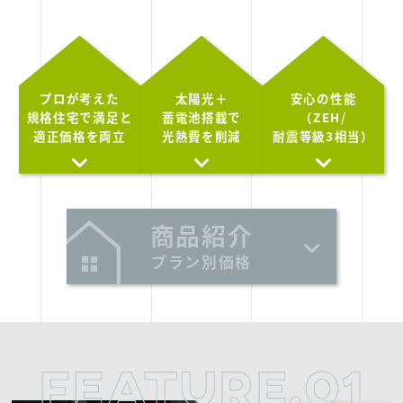
プロが考えた
太陽光＋
安心の性能
規格住宅で
満足と
蓄電池搭載で
（ZEH/
適正価格を両立
光熱費を削減
耐震等級3相当）
商品紹介
プラン別価格
FEATURE.01