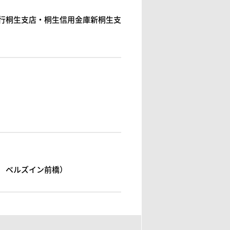
行桐生支店・桐生信用金庫新桐生支
 ベルズイン前橋）