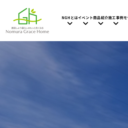
NGHとは
イベント
商品紹介
施工事例
モ
Nomura Grace Homeの想い
家づくりの特徴
お家の”建て時”と家づくりの進め方
建て替えとリフォーム、どっちがお得？