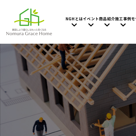
NGHとは
イベント
商品紹介
施工事例
モ
Nomura Grace Homeの想い
家づくりの特徴
お家の”建て時”と家づくりの進め方
建て替えとリフォーム、どっちがお得？